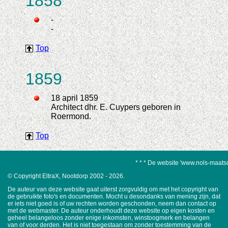
1858
-
-
Top
1859
18 april 1859
Architect dhr. E. Cuypers geboren in
Roermond.
Top
* * * De website 'www.nols-maatschap
© Copyright EltraX, Nootdorp 2002 - 2026.
De auteur van deze website gaat uiterst zorgvuldig om met het copyright van
de gebruikte foto's en documenten. Mocht u desondanks van mening zijn, dat
er iets niet goed is of uw rechten worden geschonden, neem dan contact op
met de webmaster. De auteur onderhoudt deze website op eigen kosten en
geheel belangeloos zonder enige inkomsten, winstoogmerk en belangen
van of voor derden. Het is niet toegestaan om zonder toestemming van de