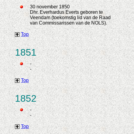
30 november 1850
Dhr. Everhardus Everts geboren te
Veendam (toekomstig lid van de Raad
van Commissarissen van de NOLS).
Top
1851
-
-
Top
1852
-
-
Top