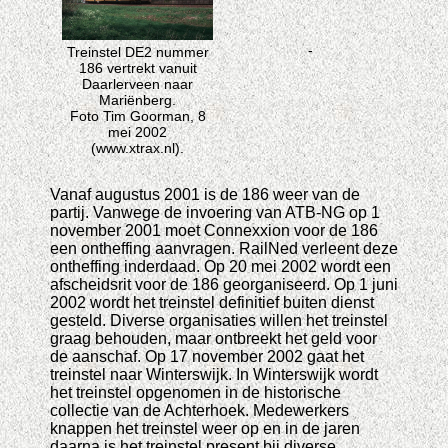
-
Treinstel DE2 nummer
186 vertrekt vanuit
Daarlerveen naar
Mariënberg.
Foto Tim Goorman, 8
mei 2002
(www.xtrax.nl).
Vanaf augustus 2001 is de 186 weer van de
partij. Vanwege de invoering van ATB-NG op 1
november 2001 moet Connexxion voor de 186
een ontheffing aanvragen. RailNed verleent deze
ontheffing inderdaad. Op 20 mei 2002 wordt een
afscheidsrit voor de 186 georganiseerd. Op 1 juni
2002 wordt het treinstel definitief buiten dienst
gesteld. Diverse organisaties willen het treinstel
graag behouden, maar ontbreekt het geld voor
de aanschaf. Op 17 november 2002 gaat het
treinstel naar Winterswijk. In Winterswijk wordt
het treinstel opgenomen in de historische
collectie van de Achterhoek. Medewerkers
knappen het treinstel weer op en in de jaren
daarna is het treinstel present bij diverse