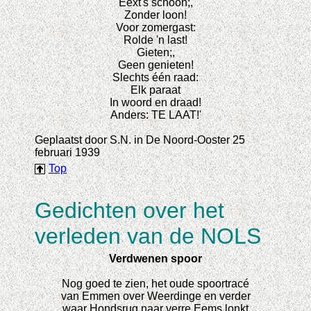
Eext's schoon;,
Zonder loon!
Voor zomergast:
Rolde 'n last!
Gieten;,
Geen genieten!
Slechts één raad:
Elk paraat
In woord en draad!
Anders: TE LAAT!'
Geplaatst door S.N. in De Noord-Ooster 25
februari 1939
Top
Gedichten over het
verleden van de NOLS
Verdwenen spoor
Nog goed te zien, het oude spoortracé
van Emmen over Weerdinge en verder
waar Hondsrug naar verre Eems lonkt