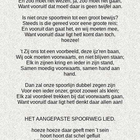
En zoo moet het wezen, ja, zoo moet het gaan,
Want vooruit! dat moet! daar is geen twijfel aan.
Is niet onze spoortrein tot een groot bewijs?
Steeds is die gereed voor eene groote reis;
En vooruit dan gaat het, en wij moeten mee,
Want vooruit! daar ligt het! komt dan toch,
hoezee!
't Zij ons tot een voorbeeld, deze ijz'ren baan,
Wij ook moeten voorwaarts, en niet blijven staan;
Elk in zijnen kring en ieder in zijn stand,
Samen moedig voorwaarts, samen hand aan
hand.
Dan zal onze spoorlijn dubbel zegen zijn
Voor een ieder onzer, groot zoowel als klein;
Elk zal voordeel trekken bij dat voorwaarts gaan,
Want vooruit! daar ligt het! denkt daar allen aan!
HET AANGEPASTE SPOORWEG LIED.
hoeze hoeze daar geeft men 't sein
hoort hoort dat schel gefluit