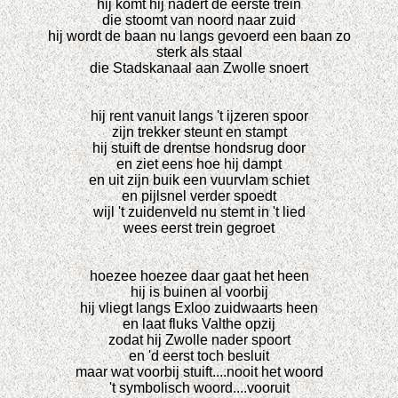
hij komt hij nadert de eerste trein
die stoomt van noord naar zuid
hij wordt de baan nu langs gevoerd een baan zo
sterk als staal
die Stadskanaal aan Zwolle snoert
hij rent vanuit langs 't ijzeren spoor
zijn trekker steunt en stampt
hij stuift de drentse hondsrug door
en ziet eens hoe hij dampt
en uit zijn buik een vuurvlam schiet
en pijlsnel verder spoedt
wijl 't zuidenveld nu stemt in 't lied
wees eerst trein gegroet
hoezee hoezee daar gaat het heen
hij is buinen al voorbij
hij vliegt langs Exloo zuidwaarts heen
en laat fluks Valthe opzij
zodat hij Zwolle nader spoort
en 'd eerst toch besluit
maar wat voorbij stuift....nooit het woord
't symbolisch woord....vooruit