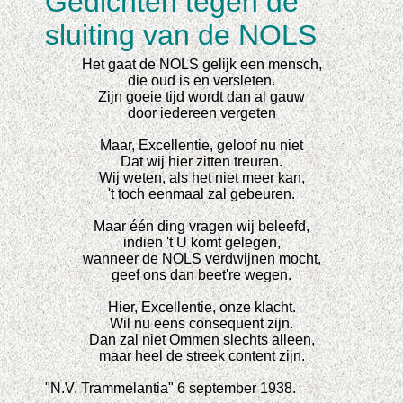
Gedichten tegen de
sluiting van de NOLS
Het gaat de NOLS gelijk een mensch,
die oud is en versleten.
Zijn goeie tijd wordt dan al gauw
door iedereen vergeten
Maar, Excellentie, geloof nu niet
Dat wij hier zitten treuren.
Wij weten, als het niet meer kan,
't toch eenmaal zal gebeuren.
Maar één ding vragen wij beleefd,
indien 't U komt gelegen,
wanneer de NOLS verdwijnen mocht,
geef ons dan beet're wegen.
Hier, Excellentie, onze klacht.
Wil nu eens consequent zijn.
Dan zal niet Ommen slechts alleen,
maar heel de streek content zijn.
"N.V. Trammelantia" 6 september 1938.