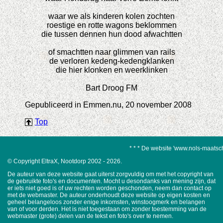
waar we als kinderen kolen zochten
roestige en rotte wagons beklommen
die tussen dennen hun dood afwachtten
of smachtten naar glimmen van rails
de verloren kedeng-kedengklanken
die hier klonken en weerklinken
Bart Droog FM
Gepubliceerd in Emmen.nu, 20 november 2008
Top
* * * De website 'www.nols-maatschappij
© Copyright EltraX, Nootdorp 2002 - 2026.
De auteur van deze website gaat uiterst zorgvuldig om met het copyright van
de gebruikte foto's en documenten. Mocht u desondanks van mening zijn, dat
er iets niet goed is of uw rechten worden geschonden, neem dan contact op
met de webmaster. De auteur onderhoudt deze website op eigen kosten en
geheel belangeloos zonder enige inkomsten, winstoogmerk en belangen
van of voor derden. Het is niet toegestaan om zonder toestemming van de
webmaster (grote) delen van de tekst en foto's over te nemen.