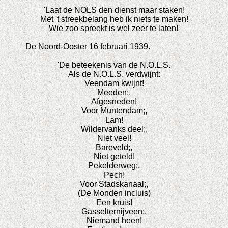
'Laat de NOLS den dienst maar staken!
Met 't streekbelang heb ik niets te maken!
Wie zoo spreekt is wel zeer te laten!'
De Noord-Ooster 16 februari 1939.
'De beteekenis van de N.O.L.S.
Als de N.O.L.S. verdwijnt:
Veendam kwijnt!
Meeden;,
Afgesneden!
Voor Muntendam;,
Lam!
Wildervanks deel;,
Niet veel!
Bareveld;,
Niet geteld!
Pekelderweg;,
Pech!
Voor Stadskanaal;,
(De Monden incluis)
Een kruis!
Gasselternijveen;,
Niemand heen!