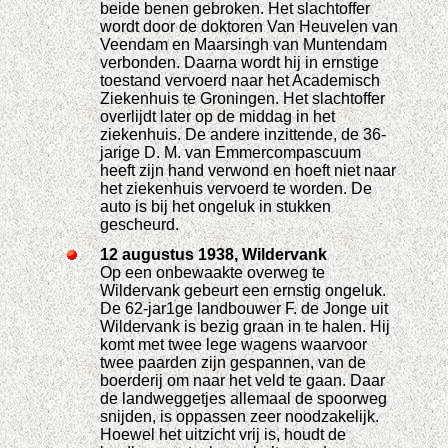
beide benen gebroken. Het slachtoffer
wordt door de doktoren Van Heuvelen van
Veendam en Maarsingh van Muntendam
verbonden. Daarna wordt hij in ernstige
toestand vervoerd naar het Academisch
Ziekenhuis te Groningen. Het slachtoffer
overlijdt later op de middag in het
ziekenhuis. De andere inzittende, de 36-
jarige D. M. van Emmercompascuum
heeft zijn hand verwond en hoeft niet naar
het ziekenhuis vervoerd te worden. De
auto is bij het ongeluk in stukken
gescheurd.
12 augustus 1938, Wildervank
Op een onbewaakte overweg te
Wildervank gebeurt een ernstig ongeluk.
De 62-jar1ge landbouwer F. de Jonge uit
Wildervank is bezig graan in te halen. Hij
komt met twee lege wagens waarvoor
twee paarden zijn gespannen, van de
boerderij om naar het veld te gaan. Daar
de landweggetjes allemaal de spoorweg
snijden, is oppassen zeer noodzakelijk.
Hoewel het uitzicht vrij is, houdt de