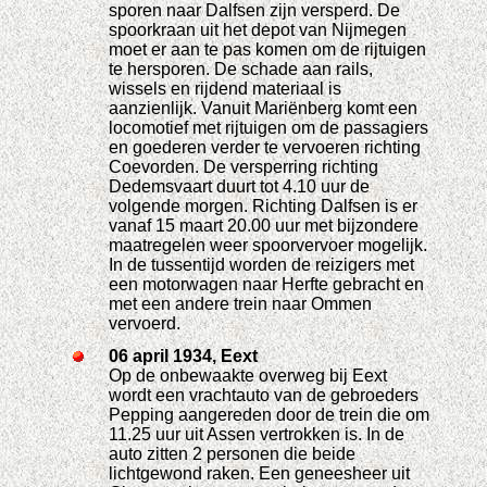
sporen naar Dalfsen zijn versperd. De
spoorkraan uit het depot van Nijmegen
moet er aan te pas komen om de rijtuigen
te hersporen. De schade aan rails,
wissels en rijdend materiaal is
aanzienlijk. Vanuit Mariënberg komt een
locomotief met rijtuigen om de passagiers
en goederen verder te vervoeren richting
Coevorden. De versperring richting
Dedemsvaart duurt tot 4.10 uur de
volgende morgen. Richting Dalfsen is er
vanaf 15 maart 20.00 uur met bijzondere
maatregelen weer spoorvervoer mogelijk.
In de tussentijd worden de reizigers met
een motorwagen naar Herfte gebracht en
met een andere trein naar Ommen
vervoerd.
06 april 1934, Eext
Op de onbewaakte overweg bij Eext
wordt een vrachtauto van de gebroeders
Pepping aangereden door de trein die om
11.25 uur uit Assen vertrokken is. In de
auto zitten 2 personen die beide
lichtgewond raken. Een geneesheer uit