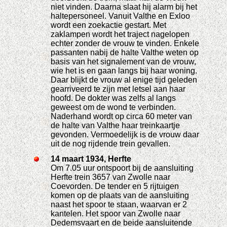
niet vinden. Daarna slaat hij alarm bij het
haltepersoneel. Vanuit Valthe en Exloo
wordt een zoekactie gestart. Met
zaklampen wordt het traject nagelopen
echter zonder de vrouw te vinden. Enkele
passanten nabij de halte Valthe weten op
basis van het signalement van de vrouw,
wie het is en gaan langs bij haar woning.
Daar blijkt de vrouw al enige tijd geleden
gearriveerd te zijn met letsel aan haar
hoofd. De dokter was zelfs al langs
geweest om de wond te verbinden.
Naderhand wordt op circa 60 meter van
de halte van Valthe haar treinkaartje
gevonden. Vermoedelijk is de vrouw daar
uit de nog rijdende trein gevallen.
14 maart 1934, Herfte
Om 7.05 uur ontspoort bij de aansluiting
Herfte trein 3657 van Zwolle naar
Coevorden. De tender en 5 rijtuigen
komen op de plaats van de aansluiting
naast het spoor te staan, waarvan er 2
kantelen. Het spoor van Zwolle naar
Dedemsvaart en de beide aansluitende