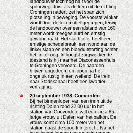
landbouwer toch nog halt voor de
spoorweg. Juist als de trein uit de richting
Groningen nadert, zet het span zich
plotseling in beweging. De voorste wipkar
wordt door de locomotief gegrepen, terwijl
de landbouwer over een afstand van 160
meter wordt meegesleurd en ernstig
gewond raakt. Het slachtoffer heeft een
ernstige schedelbreuk, een wond aan de
linker slaap en een bloeduitstorting achter
het linker oog. In hoogst zorgwekkende
toestand is hij naar het Diaconessenhuis
te Groningen vervoerd. De paarden
blijven ongedeerd en lopen na het
ongeluk rustig in een weiland. De trein
naar Stadskanaal heeft een kwartier
vertraging.
20 september 1938, Coevorden
Bij het binnenlopen van een trein uit de
richting Dalen rond 22.00 uur in het
station van Coevorden, valt een circa 65-
jarige vrouw uit Dalen van het balkon. De
vrouw komt circa 100 meter van het
station naast de spoorlijn terecht. Na het