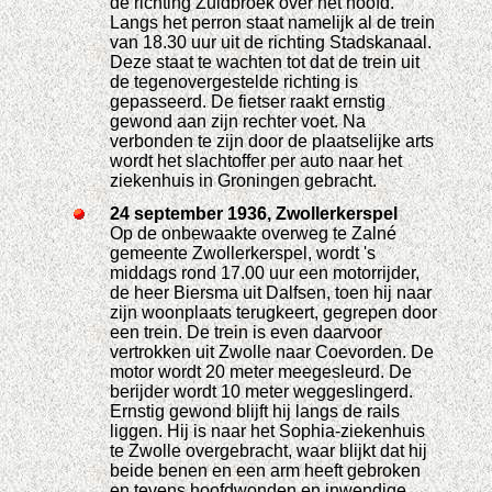
de richting Zuidbroek over het hoofd.
Langs het perron staat namelijk al de trein
van 18.30 uur uit de richting Stadskanaal.
Deze staat te wachten tot dat de trein uit
de tegenovergestelde richting is
gepasseerd. De fietser raakt ernstig
gewond aan zijn rechter voet. Na
verbonden te zijn door de plaatselijke arts
wordt het slachtoffer per auto naar het
ziekenhuis in Groningen gebracht.
24 september 1936, Zwollerkerspel
Op de onbewaakte overweg te Zalné
gemeente Zwollerkerspel, wordt 's
middags rond 17.00 uur een motorrijder,
de heer Biersma uit Dalfsen, toen hij naar
zijn woonplaats terugkeert, gegrepen door
een trein. De trein is even daarvoor
vertrokken uit Zwolle naar Coevorden. De
motor wordt 20 meter meegesleurd. De
berijder wordt 10 meter weggeslingerd.
Ernstig gewond blijft hij langs de rails
liggen. Hij is naar het Sophia-ziekenhuis
te Zwolle overgebracht, waar blijkt dat hij
beide benen en een arm heeft gebroken
en tevens hoofdwonden en inwendige