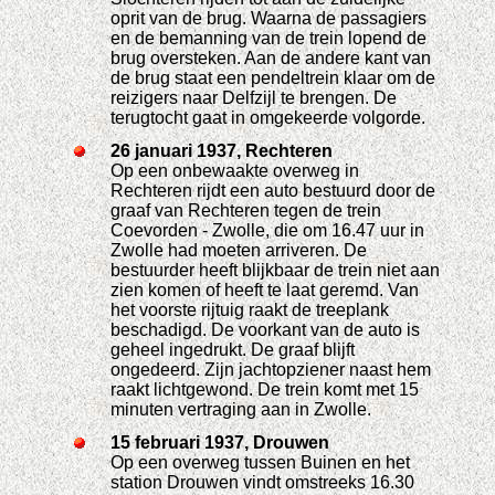
oprit van de brug. Waarna de passagiers
en de bemanning van de trein lopend de
brug oversteken. Aan de andere kant van
de brug staat een pendeltrein klaar om de
reizigers naar Delfzijl te brengen. De
terugtocht gaat in omgekeerde volgorde.
26 januari 1937, Rechteren
Op een onbewaakte overweg in
Rechteren rijdt een auto bestuurd door de
graaf van Rechteren tegen de trein
Coevorden - Zwolle, die om 16.47 uur in
Zwolle had moeten arriveren. De
bestuurder heeft blijkbaar de trein niet aan
zien komen of heeft te laat geremd. Van
het voorste rijtuig raakt de treeplank
beschadigd. De voorkant van de auto is
geheel ingedrukt. De graaf blijft
ongedeerd. Zijn jachtopziener naast hem
raakt lichtgewond. De trein komt met 15
minuten vertraging aan in Zwolle.
15 februari 1937, Drouwen
Op een overweg tussen Buinen en het
station Drouwen vindt omstreeks 16.30