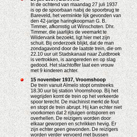
In de ochtend van maandag 27 juli 1937
is op de spoorbaan nabij de spoorbrug te
Bareveld, het verminkte lijk gevonden van
den 42-jarige haringkoopman G. B.
Timmer, afkomstig uit Winschoten. Dhr.
Timmer, die jaarlijks de veemarkt te
Wildervank bezoekt, ligt hier met zijn
schuit. Bij onderzoek blijkt, dat de man
zondagavond door de laatste trein, die om
22.10 uur uit Stadskanaal naar Zuidbroek
is vertrokken, is aangereden en op slag
gedood. Het slachtoffer laat een vrouw
met 9 kinderen achter.
15 november 1937, Vroomshoop
De trein vanuit Almelo stopt omstreeks
18.30 uur bij station Vroomshoop. Bij het
wegrijden komt de trein op het verkeerde
spoor terecht. De machinist merkt de fout
en stopt de trein abrupt. Hij kan echter niet
voorkomen dat 2 rijtuigen ontsporen en
overhellen. De reizigers worden door
elkaar geworpen en schrikken hevig. Er
zijn echter geen gewonden. De reizigers
worden verder vervoerd met bussen