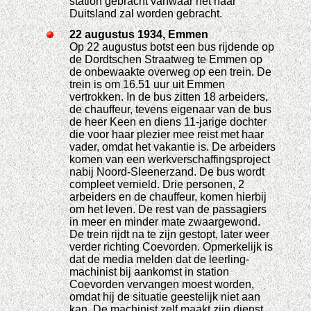
station gebracht vanwaar het naar
Duitsland zal worden gebracht.
22 augustus 1934, Emmen
Op 22 augustus botst een bus rijdende op
de Dordtschen Straatweg te Emmen op
de onbewaakte overweg op een trein. De
trein is om 16.51 uur uit Emmen
vertrokken. In de bus zitten 18 arbeiders,
de chauffeur, tevens eigenaar van de bus
de heer Keen en diens 11-jarige dochter
die voor haar plezier mee reist met haar
vader, omdat het vakantie is. De arbeiders
komen van een werkverschaffingsproject
nabij Noord-Sleenerzand. De bus wordt
compleet vernield. Drie personen, 2
arbeiders en de chauffeur, komen hierbij
om het leven. De rest van de passagiers
in meer en minder mate zwaargewond.
De trein rijdt na te zijn gestopt, later weer
verder richting Coevorden. Opmerkelijk is
dat de media melden dat de leerling-
machinist bij aankomst in station
Coevorden vervangen moest worden,
omdat hij de situatie geestelijk niet aan
kan. De machinist zelf maakt zijn dienst