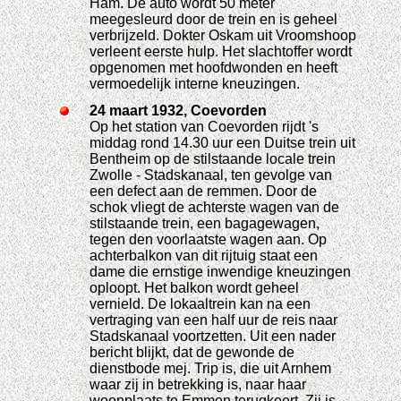
Ham. De auto wordt 50 meter
meegesleurd door de trein en is geheel
verbrijzeld. Dokter Oskam uit Vroomshoop
verleent eerste hulp. Het slachtoffer wordt
opgenomen met hoofdwonden en heeft
vermoedelijk interne kneuzingen.
24 maart 1932, Coevorden
Op het station van Coevorden rijdt 's
middag rond 14.30 uur een Duitse trein uit
Bentheim op de stilstaande locale trein
Zwolle - Stadskanaal, ten gevolge van
een defect aan de remmen. Door de
schok vliegt de achterste wagen van de
stilstaande trein, een bagagewagen,
tegen den voorlaatste wagen aan. Op
achterbalkon van dit rijtuig staat een
dame die ernstige inwendige kneuzingen
oploopt. Het balkon wordt geheel
vernield. De lokaaltrein kan na een
vertraging van een half uur de reis naar
Stadskanaal voortzetten. Uit een nader
bericht blijkt, dat de gewonde de
dienstbode mej. Trip is, die uit Arnhem
waar zij in betrekking is, naar haar
woonplaats te Emmen terugkeert. Zij is