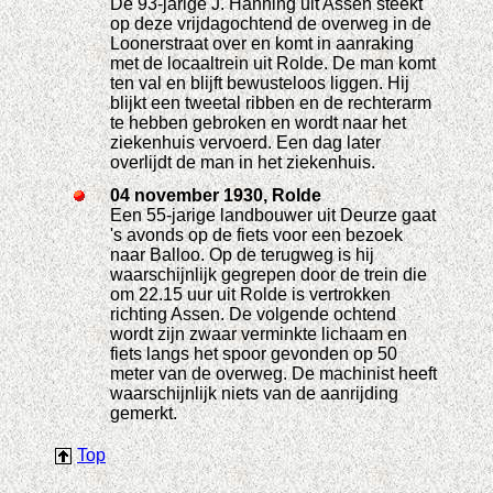
De 93-jarige J. Hanning uit Assen steekt
op deze vrijdagochtend de overweg in de
Loonerstraat over en komt in aanraking
met de locaaltrein uit Rolde. De man komt
ten val en blijft bewusteloos liggen. Hij
blijkt een tweetal ribben en de rechterarm
te hebben gebroken en wordt naar het
ziekenhuis vervoerd. Een dag later
overlijdt de man in het ziekenhuis.
04 november 1930, Rolde
Een 55-jarige landbouwer uit Deurze gaat
's avonds op de fiets voor een bezoek
naar Balloo. Op de terugweg is hij
waarschijnlijk gegrepen door de trein die
om 22.15 uur uit Rolde is vertrokken
richting Assen. De volgende ochtend
wordt zijn zwaar verminkte lichaam en
fiets langs het spoor gevonden op 50
meter van de overweg. De machinist heeft
waarschijnlijk niets van de aanrijding
gemerkt.
Top