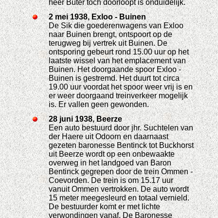
heer Buter toch doorloopt is onduidelijk.
2 mei 1938, Exloo - Buinen
De Sik die goederenwagens van Exloo
naar Buinen brengt, ontspoort op de
terugweg bij vertrek uit Buinen. De
ontsporing gebeurt rond 15.00 uur op het
laatste wissel van het emplacement van
Buinen. Het doorgaande spoor Exloo -
Buinen is gestremd. Het duurt tot circa
19.00 uur voordat het spoor weer vrij is en
er weer doorgaand treinverkeer mogelijk
is. Er vallen geen gewonden.
28 juni 1938, Beerze
Een auto bestuurd door jhr. Suchtelen van
der Haere uit Odoorn en daarnaast
gezeten baronesse Bentinck tot Buckhorst
uit Beerze wordt op een onbewaakte
overweg in het landgoed van Baron
Bentinck gegrepen door de trein Ommen -
Coevorden. De trein is om 15.17 uur
vanuit Ommen vertrokken. De auto wordt
15 meter meegesleurd en totaal vernield.
De bestuurder komt er met lichte
verwondingen vanaf. De Baronesse