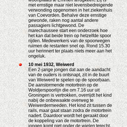
met ernstige maar niet levensbedreigende
verwonding opgenomen in het ziekenhuis
van Coevorden. Behalve deze ernstige
gewonde, raken nog aantal andere
passagiers lichtgewond. De
marechaussee start een onderzoek hoe
het kan dat beide trein op hetzelfde spoor
rijden. Medewerkers van de spoorwegen
ruimen de restanten snel op. Rond 15.30
uur herinnert ter plaats niets meer aan het
ongeluk.
10 mei 1932, Weiwerd
Een 2-jarige jongen dat aan de aandacht
van de ouders is ontsnapt, zit in de buurt
van Weiwerd te spelen op de spoorbaan.
De aanstormende motortrein op de
Woldjerspoorlijn die om 7.16 uur uit
Groningen is vertrokken, overrijdt het kind
nabij de onbewaakte overweg te
Weiwerdermeeden. Het kind zit tussen de
rails, maar gaat staan zodra de motortrein
nadert. Daardoor wordt het geraakt door
de koppeling van de motortrein. De
jongen komt niet onder de wielen terecht.