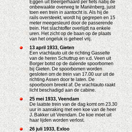
Eggen uit Beergerhaard per fiets nabij de
onbewaakte overweg te Mariënberg, juist
toen een trein in aantocht is. Als hij de
rails oversteekt, wordt hij gegrepen en 15
meter meegesleurd door de passerende
trein. Het slachtoffer overlijdt na enkele
uren. Het zicht op de baan op de plaats
van het ongeluk is geheel vrij.
13 april 1933, Gieten
Een vrachtauto uit de richting Gasselte
van de heren Schuttrup en v.d. Veen uit
Borger botst op de dalende spoorbomen
bij Gieten. De spoorbomen worden
gesloten om de trein van 17.00 uur uit de
richting Assen door te laten. De
spoorboom breekt af. De vrachtauto raakt
licht beschadigd aan de cabine.
25 mei 1933, Veendam
De laatste trein van de dag komt om 23.30
uur in aanraking met een koe van de heer
J. Bakker uit Veendam. De koe moet uit
haar lijden worden verlost.
26 juli 1933, Exloo