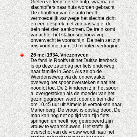
Gieten verleent eerste hulp, waarna de
slachtoffers naar huis worden gebracht.
De chauffeur van de auto heeft
vermoedelijk vanwege het slechte zicht
en een gesprek met zijn passagier de
trein niet zien aankomen. De trein komt
vanachter het stationsgebouw vrij
onverwacht te voorschijn. De trein zet zijn
reis voort met ruim 10 minuten vertraging.
26 mei 1934, Vriezenveen
De familie Roolfs uit het Duitse Itterbeck
is op deze zaterdag per fiets onderweg
naar familie in Goor. Als ze op de
Wierdenseweg via de onbewaakte
overweg het spoor oversteken slaat het
noodlot toe. De 2 kinderen zijn het spoor
al overgestoken als de moeder van het
gezin gegrepen wordt door de trein die
om 10.45 uur uit Almelo is vertrokken naar
Mariënberg. De vrouw is opslag dood. De
man kan nog net op tijd van zijn fiets
springen en heeft nog geprobeerd zijn
vrouw te waarschuwen. Het stoffelijk
overschot van de vrouw wordt naar het