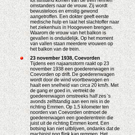
tot stilstand komen van de trein rennen
omstanders naar de vrouw. Zij wordt
bewusteloos en ernstig gewond
aangetroffen. Een dokter geeft eerste
medische hulp en laat het slachtoffer naar
het ziekenhuis in Hoogeveen brengen.
Waarom de vrouw van het balkon is
gevallen is onduidelijk. Op het moment
van vallen staan meerdere vrouwen op
het balkon van de trein.
23 november 1938, Coevorden
Tijdens een najaarsstorm raakt op 23
november 1938 een goederenwagen in
Coevorden op drift. De goederenwagen
wordt door de wind voortbewogen en
haalt een snelheid van circa 20 km/h. Met
de gang er goed in, vertrekt de
goederenwagon omstreeks half zes 's
avonds zelfstandig aan een reis in de
richting Emmen. Op 1,5 kilometer ten
noorden van Coevorden ontmoet de
goederenwagen een goederentrein die
juist uit de richting Emmen komt. Een
botsing kan niet uitblijven, ondanks dat de
machinist nog flink kan remmen. Het