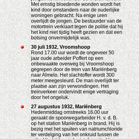
Met ernstig bloedende wonden wordt het
kind door omstanders naar de ouderlijke
woningen gebracht. Na enige uren
overlijdt de jongen. De bestuurder van de
motortrein verklaart tegen de politie dat hij
het kind niet tijdig heeft gezien en dat een
botsing onvermijdelijk was.
30 juli 1932, Vroomshoop
Rond 17.00 uur wordt de ongeveer 50
jaar oude arbeider Poffert op een
onbewaakte overweg bij Vroomshoop
gegrepen door de trein van Mariënberg
naar Almelo. Het slachtoffer wordt 300
meter meegesleurd. De man overlijdt ter
plaatse aan zijn verwondingen. Het
treinverkeer ondervindt enige vertraging
door het ongeluk.
27 augustus 1932, Mariënberg
Hedenmiddag omstreeks 16.00 uur
geraakt de spoorwegarbeider H. v. d. B.
op het station Mariënberg in brand. Hij is
bezig met het spuiten van natriumchloride
ter verdelging van het onkruid tussen de