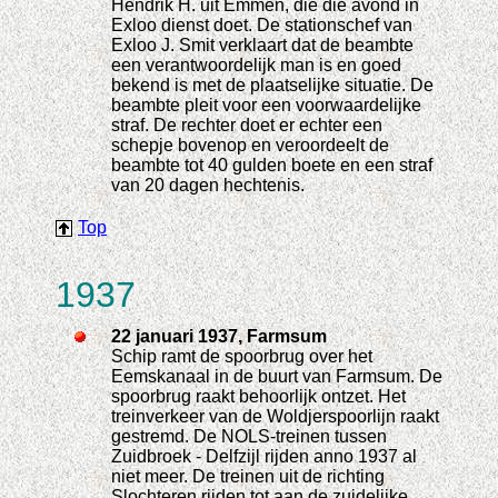
Hendrik H. uit Emmen, die die avond in
Exloo dienst doet. De stationschef van
Exloo J. Smit verklaart dat de beambte
een verantwoordelijk man is en goed
bekend is met de plaatselijke situatie. De
beambte pleit voor een voorwaardelijke
straf. De rechter doet er echter een
schepje bovenop en veroordeelt de
beambte tot 40 gulden boete en een straf
van 20 dagen hechtenis.
Top
1937
22 januari 1937, Farmsum
Schip ramt de spoorbrug over het
Eemskanaal in de buurt van Farmsum. De
spoorbrug raakt behoorlijk ontzet. Het
treinverkeer van de Woldjerspoorlijn raakt
gestremd. De NOLS-treinen tussen
Zuidbroek - Delfzijl rijden anno 1937 al
niet meer. De treinen uit de richting
Slochteren rijden tot aan de zuidelijke