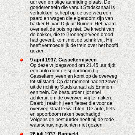
uur een ernstige aanrijding plaats. De
goederentrein die vanuit Stadskanaal is
vertrokken, schept op de overweg een
paard en wagen die eigendom zijn van
bakker H. van Dijk uit Buinen. Het paard
overleeft de botsing niet. De knecht van
de bakker, die te Bronnegerveen brood
had gevent, komt met de schrik vrij. Hij
heeft vermoedelijk de trein over het hoofd
gezien.
9 april 1937, Gasselternijveen
Op deze vrijdagavond om 21.45 uur rijdt
een auto door de spoorboom bij
Gasselternijveen en komt op de overweg
tot stilstand. Op dat moment nadert zowel
uit de richting Stadskanaal als Emmen
een trein. De bestuurder rijdt snel
achteruit om de overweg vrij te maken.
Daarbij raakt hij een fietser die voor de
overweg staat te wachten. De auto, fiets
en spoorboom raken beschadigd.
Volgens de bestuurder heeft hij de rode
waarschuwingslichten niet gezien.
26 juli 1937, Bareveld