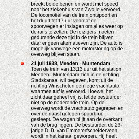
breekt beide benen en wordt met spoed
naar het ziekenhuis van Zwolle vervoerd.
De locomotief van de trein ontspoort en
het duurt tot 17 uur voordat de
spoorwegen er inslagen om alles weer op
de rails te zetten. De reizigers moeten
gedurende deze tijd in de trein blijven
daar er geen alternatieven zijn. De auto is
mogelijk vanwege een motorstoring op de
overweg blijven staan.
21 juli 1938, Meeden - Muntendam
Toen de trein van 13.13 uur uit het station
Meeden - Muntendam zich in de richting
Stadskanaal wil begeven, komt uit de
richting Winschoten een lege vrachtauto,
waarmee turf is vervoerd. Hoewel het
zicht daar geheel vrij is, let de bestuurder
niet op de naderende trein. Op de
overweg wordt de vrachtauto gegrepen en
over de naast gelegen spoorbrug
gesleept. De wagen blijft aan de overkant
van de brug liggen. De bestuurder, de 23-
jarige D. B. van Emmererfscheiderveen
wordt in het kanaal geworpen. Hij heeft