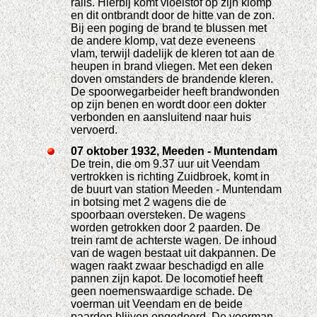
rails. Hierbij komt vloeistof op zijn klomp
en dit ontbrandt door de hitte van de zon.
Bij een poging de brand te blussen met
de andere klomp, vat deze eveneens
vlam, terwijl dadelijk de kleren tot aan de
heupen in brand vliegen. Met een deken
doven omstanders de brandende kleren.
De spoorwegarbeider heeft brandwonden
op zijn benen en wordt door een dokter
verbonden en aansluitend naar huis
vervoerd.
07 oktober 1932, Meeden - Muntendam
De trein, die om 9.37 uur uit Veendam
vertrokken is richting Zuidbroek, komt in
de buurt van station Meeden - Muntendam
in botsing met 2 wagens die de
spoorbaan oversteken. De wagens
worden getrokken door 2 paarden. De
trein ramt de achterste wagen. De inhoud
van de wagen bestaat uit dakpannen. De
wagen raakt zwaar beschadigd en alle
pannen zijn kapot. De locomotief heeft
geen noemenswaardige schade. De
voerman uit Veendam en de beide
paarden blijven ongedeerd. De voerman