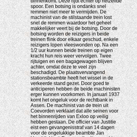
binnenkomt. Deze rijdt echter op hetzelfde
spoor. Een botsing is ondanks snel
remmen niet meer te vermijden. De
machinist van de stilstaande trein lost
snel de remmen waardoor het geheel
makkelijker veert bij de botsing. Door de
botsing worden de reizigers in beide
treinen flink door elkaar geschud, enkele
reizigers lopen vleeswonden op. Na een
1/2 uur kunnen beide treinen op eigen
kracht hun reis weer vervolgen. Twee
rijtuigen en een bagagewagen blijven
achter, omdat deze te veel zijn
beschadigd. De plaatsvervangend
stationsbeambte heeft het wissel in de
verkeerde stand gezet. Door goed te
anticiperen hebben de beide machinisten
erger kunnen voorkomen. In januari 1937
komt het ongeluk voor de rechtbank in
Assen. De machinist van de trein uit
Coevorden verklaart dat alle seinen voor
het binnenrijden van Exloo op veilig
hebben gestaan. De officier van Justitie
eist een gevangenisstraf van 14 dagen
voor de ongelukkige beambte Jan