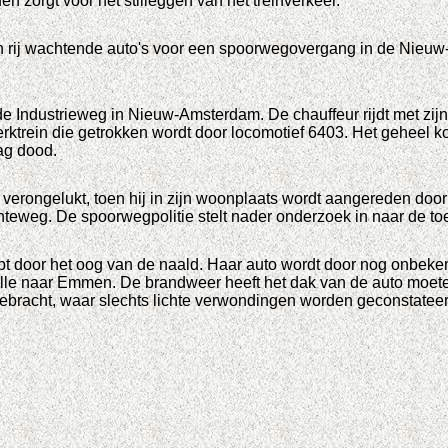
 zorgt voor het stilleggen van het treinverkeer.
 een rij wachtende auto's voor een spoorwegovergang in de Nie
de Industrieweg in Nieuw-Amsterdam. De chauffeur rijdt met zij
trein die getrokken wordt door locomotief 6403. Het geheel ko
lag dood.
verongelukt, toen hij in zijn woonplaats wordt aangereden door
weg. De spoorwegpolitie stelt nader onderzoek in naar de toe
uipt door het oog van de naald. Haar auto wordt door nog onbe
olle naar Emmen. De brandweer heeft het dak van de auto moe
ebracht, waar slechts lichte verwondingen worden geconstateerd.