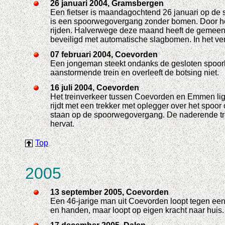
26 januari 2004, Gramsbergen
Een fietser is maandagochtend 26 januari op de
is een spoorwegovergang zonder bomen. Door h
rijden. Halverwege deze maand heeft de gemeent
beveiligd met automatische slagbomen. In het v
07 februari 2004, Coevorden
Een jongeman steekt ondanks de gesloten spoor
aanstormende trein en overleeft de botsing niet.
16 juli 2004, Coevorden
Het treinverkeer tussen Coevorden en Emmen ligt 
rijdt met een trekker met oplegger over het spoo
staan op de spoorwegovergang. De naderende trein
hervat.
Top
2005
13 september 2005, Coevorden
Een 46-jarige man uit Coevorden loopt tegen een 
en handen, maar loopt op eigen kracht naar huis