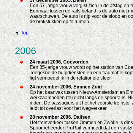
17 december 2005, Dalen
Een 57-jarige vrouw vergist zich in de afslag en
Eenmaal tussen de rails beland is de auto niet mee
waarschuwen. De auto is rijp voor de sloop en ook
de brokstukken op te ruimen.
Top
2006
24 maart 2006, Coevorden
Een 35-jarige vrouw wordt op het station van Co
Toegesnelde hulpdiensten en een traumahelikopte
ligt vermoedelijk in de relationele sfeer.
24 november 2006, Emmen Zuid
Op het baanvak tussen Nieuw-Amsterdam en Emmen
werkzaamheden (te) dicht langs de spoorrails. Ni
rijden. De passagiers uit het het voorste treins
leidt tot overlast voor het wegverkeer.
28 november 2006, Dalfsen
Het treinverkeer tussen Ommen en Zwolle is dinsd
Spoorbeheerder ProRail vermoedt dat een vastzit