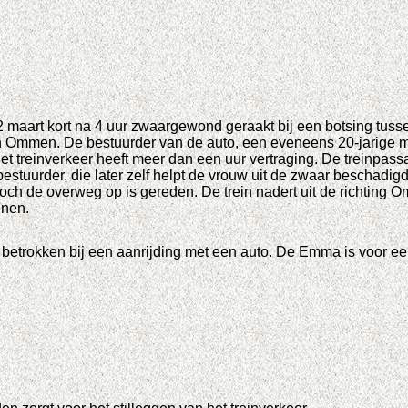
22 maart kort na 4 uur zwaargewond geraakt bij een botsing tus
n Ommen. De bestuurder van de auto, een eveneens 20-jarige man
et treinverkeer heeft meer dan een uur vertraging. De treinpass
estuurder, die later zelf helpt de vrouw uit de zwaar beschadigde
 toch de overweg op is gereden. De trein nadert uit de richting
enen.
etrokken bij een aanrijding met een auto. De Emma is voor een