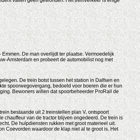
incident vallen geen gewonden. Het treinverkeer is enige
 Emmen. De man overlijdt ter plaatse. Vermoedelijk
ieuw-Amsterdam en probeert de automobilist nog met
legen. De trein botst tussen het station in Dalfsen en
kte spoorwegovergang, bedoeld voor boeren die er hun
raging. Bewoners willen dat spoorbeheerder ProRail de
ein bestaande uit 2 treinstellen plan V, ontspoort
 chauffeur van de tractor blijven ongedeerd. De trein is
ht. De hulpdiensten rukken met groot materieel uit.
ion Coevorden waardoor de klap niet al te groot is. Het