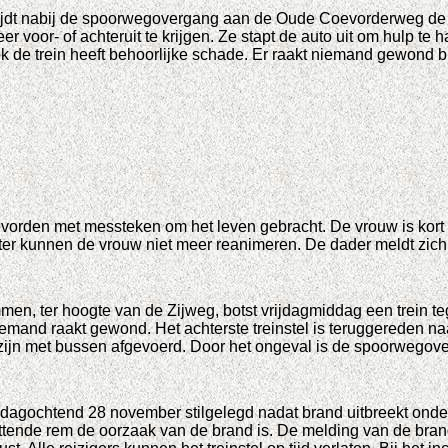
 rijdt nabij de spoorwegovergang aan de Oude Coevorderweg de s
r voor- of achteruit te krijgen. Ze stapt de auto uit om hulp te
 de trein heeft behoorlijke schade. Er raakt niemand gewond bij
evorden met messteken om het leven gebracht. De vrouw is kor
r kunnen de vrouw niet meer reanimeren. De dader meldt zich l
, ter hoogte van de Zijweg, botst vrijdagmiddag een trein teg
emand raakt gewond. Het achterste treinstel is teruggereden na
tel zijn met bussen afgevoerd. Door het ongeval is de spoorweg
agochtend 28 november stilgelegd nadat brand uitbreekt onder ee
tende rem de oorzaak van de brand is. De melding van de brand 