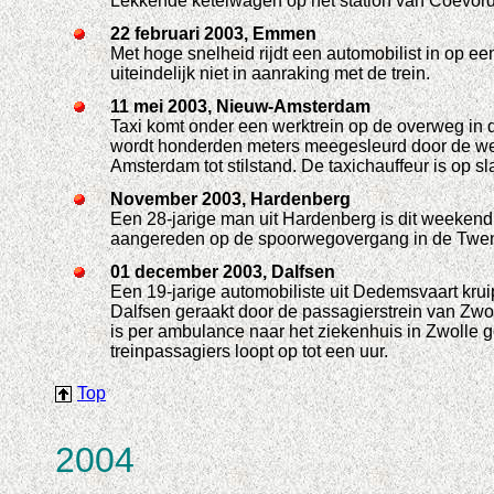
Lekkende ketelwagen op het station van Coevorden
22 februari 2003, Emmen
Met hoge snelheid rijdt een automobilist in op
uiteindelijk niet in aanraking met de trein.
11 mei 2003, Nieuw-Amsterdam
Taxi komt onder een werktrein op de overweg in 
wordt honderden meters meegesleurd door de werk
Amsterdam tot stilstand. De taxichauffeur is op s
November 2003, Hardenberg
Een 28-jarige man uit Hardenberg is dit weekend 
aangereden op de spoorwegovergang in de Twente
01 december 2003, Dalfsen
Een 19-jarige automobiliste uit Dedemsvaart kr
Dalfsen geraakt door de passagierstrein van Zw
is per ambulance naar het ziekenhuis in Zwolle g
treinpassagiers loopt op tot een uur.
Top
2004