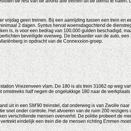
sloten de rest van de avond alle treinen uit de dienst te halen.
 vrijdag geen treinen. Bij een aanrijding tussen een trein en 
el minimaal 2 dagen. Syntus hervat woensdagochtend de dienstr
rokken is, is voor een bedrag van 100.000 gulden beschadigd, ma
ipperlichten beveiligde overweg. De bestuurder van de auto, een
n Mariënberg in opdracht van de Connexxion-groep.
 station Vriezenveen vlam. De 180 is als trein 31062 op weg va
t omstreeks half negen de ongelukkige 180 naar de werkplaats
and uit in een SM'90 treinstel, dat onderweg is van Zwolle naar
atie snel onder controle. Het afvoeren van de ruim 200 reizigers
aken verschillende mensen oververhit. De politie probeert de me
vertrekt eindelijk een trein die de mensen richting Emmen moet