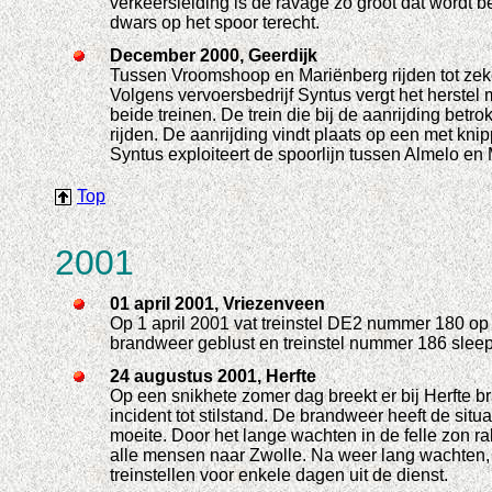
verkeersleiding is de ravage zo groot dat wordt be
dwars op het spoor terecht.
December 2000, Geerdijk
Tussen Vroomshoop en Mariënberg rijden tot zeker
Volgens vervoersbedrijf Syntus vergt het herst
beide treinen. De trein die bij de aanrijding bet
rijden. De aanrijding vindt plaats op een met kn
Syntus exploiteert de spoorlijn tussen Almelo e
Top
2001
01 april 2001, Vriezenveen
Op 1 april 2001 vat treinstel DE2 nummer 180 op
brandweer geblust en treinstel nummer 186 sleep
24 augustus 2001, Herfte
Op een snikhete zomer dag breekt er bij Herfte br
incident tot stilstand. De brandweer heeft de situ
moeite. Door het lange wachten in de felle zon r
alle mensen naar Zwolle. Na weer lang wachten, 
treinstellen voor enkele dagen uit de dienst.