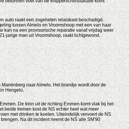
 De betonnen voet van de knipperlichtinstallatie komt
een auto raakt een zogeheten relaiskast beschadigd.
egeling tussen Almelo en Vroomshoop met een van haar
ar kan na een provisorische reparatie vanaf vrijdag weer
 21-jarige man uit Vroomshoop, raakt lichtgewond.
n Mariënberg naar Almelo. Het brandje wordt door de
 in Hengelo.
 Emmen. De trein uit de richting Emmen komt vlak bij het
 uit beide treinen kost de NS echter heel wat meer
nsen met drinken te koelen. Uiteindelijk vervoert de NS
 brengen. Na dit incident neemt de NS alle SM'90