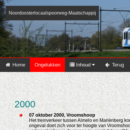
Noordoosterlocaalspoorweg-Maatschappij
Home
Ongelukken
Inhoud
Terug
2000
07 oktober 2000, Vroomshoop
Het treinverkeer tussen Almelo en Mariënberg kom
ongeval doet zich voor ter hoogte van Vroomshoop