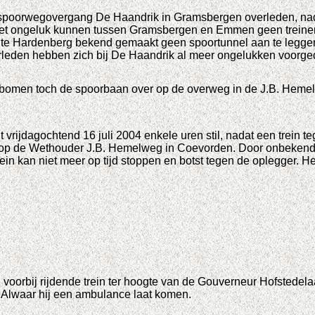
 spoorwegovergang De Haandrik in Gramsbergen overleden, nadat
et ongeluk kunnen tussen Gramsbergen en Emmen geen treine
e Hardenberg bekend gemaakt geen spoortunnel aan te leggen 
erleden hebben zich bij De Haandrik al meer ongelukken voorge
bomen toch de spoorbaan over op de overweg in de J.B. Hemelw
vrijdagochtend 16 juli 2004 enkele uren stil, nadat een trein te
r op de Wethouder J.B. Hemelweg in Coevorden. Door onbekende o
 kan niet meer op tijd stoppen en botst tegen de oplegger. He
voorbij rijdende trein ter hoogte van de Gouverneur Hofstedela
. Alwaar hij een ambulance laat komen.