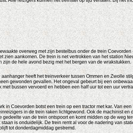
st. Alle reizigers kunnen het treinstel op tijd verlaten. Bij het 
ewaakte overweg met zijn bestelbus onder de trein Coevorden -
et zien aankomen. De trein is net vertrokken van het station N
zijn de hele avond bezig met het bergen van de wrakstukken.
 aanhanger heeft het treinverkeer tussen Ommen en Zwolle stilge
geen gewonden gevallen. Het ongeval gebeurt bij een onbewaa
ijk met bussen vervoerd en hebben een half uur tot een uur vert
in Coevorden botst een trein op een tractor met kar. Van een tr
nreizigers in de trein raken lichtgewond. Ook de machinist en de
edeelte van de trein ontspoort en komt midden op de weg terec
staan is onduidelijk. De trein remt al voor de nadering van stat
lijft tot donderdagmiddag gestremd.