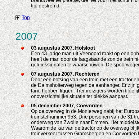
brandweer ter plaatse, die het vuur met schuim blu
tijd gestremd.
Top
2007
03 augustus 2007, Holsloot
Een 43-jarige man uit Veenoord raakt op een onb
heeft de man door de laagstaande zon de trein ni
geluidssignalen te waarschuwen. De spoorwegen 
07 augustus 2007, Rechteren
Door een botsing van een trein met een tractor en
de Dalmsholterweg tegen de aanhanger. Er zijn 
land hebben liggen. Treinreizigers worden tijdel
onoverzichtelijke situatie ter plekke aanpast.
05 december 2007, Coevorden
Op de overweg in de Monierweg nabij het Europark 
treinstelnummer 953. Drie personen van de 31 trei
onderweg van Zwolle naar Emmen. Het middelste g
Waarom de kar van de tractor op de overweg blijft 
treinverkeer tussen Gramsbergen en Coevorden b