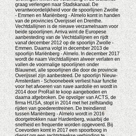
graag verlengen naar Stadskanaal. De
verantwoordelijkheid voor de spoorlijnen Zwolle
- Emmen en Mariënberg - Almelo komt in handen
van de provincies Overijssel en Drenthe.
Vechtdallijnen is de nieuwe verzamelnaam voor
beide spoorlijnen. Arriva wint de Europese
aanbesteding van de Vechtdallijnen en rijdt
vanaf december 2012 op de spoorlijn Zwolle -
Emmen. Daarna volgt in december 2013 de
spoorlijn Mariënberg - Almelo. In december 2017
wordt de naam Vechtdallijnen alweer verlaten en
vallen de voormalige spoorlijnen onder
Blauwnet, alle spoorlijnen die door de provincie
Overijssel zijn aanbesteed. De spoorlijn Nieuw-
Amsterdam - Schoonebeek verliest haar functie
voor het afvoeren van ruwe aardolie en wordt in
2014 door ProRail te koop aangeboden en
daarna afgebroken. De opvolger van ACTS, de
firma HUSA, stopt in 2014 met het zelfstandig
rijden van goederentreinen. De treindienst
tussen Mariënberg - Almelo wordt in 2016
doorgetrokken naar Hardenberg, waarbij de
snelheid en frequentie worden opgevoerd. Bij
Coevorden komt in 2017 een spoorboog in
dienst om een rechtstreekse verbinding te