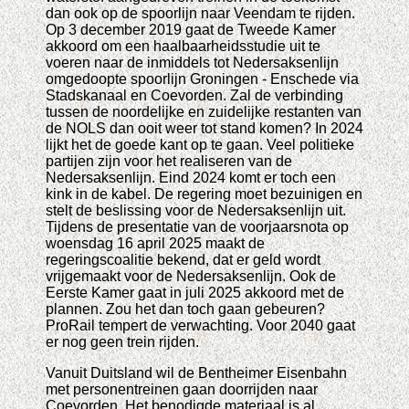
dan ook op de spoorlijn naar Veendam te rijden.
Op 3 december 2019 gaat de Tweede Kamer
akkoord om een haalbaarheidsstudie uit te
voeren naar de inmiddels tot Nedersaksenlijn
omgedoopte spoorlijn Groningen - Enschede via
Stadskanaal en Coevorden. Zal de verbinding
tussen de noordelijke en zuidelijke restanten van
de NOLS dan ooit weer tot stand komen? In 2024
lijkt het de goede kant op te gaan. Veel politieke
partijen zijn voor het realiseren van de
Nedersaksenlijn. Eind 2024 komt er toch een
kink in de kabel. De regering moet bezuinigen en
stelt de beslissing voor de Nedersaksenlijn uit.
Tijdens de presentatie van de voorjaarsnota op
woensdag 16 april 2025 maakt de
regeringscoalitie bekend, dat er geld wordt
vrijgemaakt voor de Nedersaksenlijn. Ook de
Eerste Kamer gaat in juli 2025 akkoord met de
plannen. Zou het dan toch gaan gebeuren?
ProRail tempert de verwachting. Voor 2040 gaat
er nog geen trein rijden.
Vanuit Duitsland wil de Bentheimer Eisenbahn
met personentreinen gaan doorrijden naar
Coevorden. Het benodigde materiaal is al