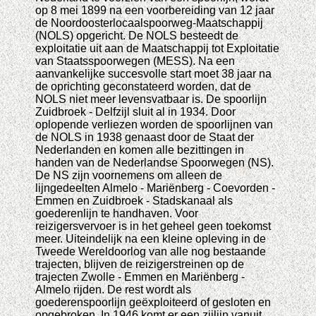
op 8 mei 1899 na een voorbereiding van 12 jaar
de Noordoosterlocaalspoorweg-Maatschappij
(NOLS) opgericht. De NOLS besteedt de
exploitatie uit aan de Maatschappij tot Exploitatie
van Staatsspoorwegen (MESS). Na een
aanvankelijke succesvolle start moet 38 jaar na
de oprichting geconstateerd worden, dat de
NOLS niet meer levensvatbaar is. De spoorlijn
Zuidbroek - Delfzijl sluit al in 1934. Door
oplopende verliezen worden de spoorlijnen van
de NOLS in 1938 genaast door de Staat der
Nederlanden en komen alle bezittingen in
handen van de Nederlandse Spoorwegen (NS).
De NS zijn voornemens om alleen de
lijngedeelten Almelo - Mariënberg - Coevorden -
Emmen en Zuidbroek - Stadskanaal als
goederenlijn te handhaven. Voor
reizigersvervoer is in het geheel geen toekomst
meer. Uiteindelijk na een kleine opleving in de
Tweede Wereldoorlog van alle nog bestaande
trajecten, blijven de reizigerstreinen op de
trajecten Zwolle - Emmen en Mariënberg -
Almelo rijden. De rest wordt als
goederenspoorlijn geëxploiteerd of gesloten en
opgebroken. In 1946 komt er een zijlijn vanuit