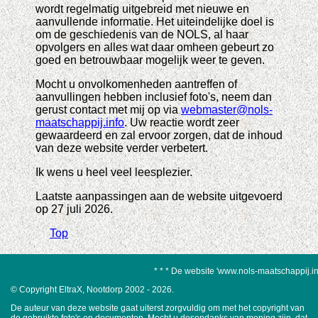
wordt regelmatig uitgebreid met nieuwe en
aanvullende informatie. Het uiteindelijke doel is
om de geschiedenis van de NOLS, al haar
opvolgers en alles wat daar omheen gebeurt zo
goed en betrouwbaar mogelijk weer te geven.
Mocht u onvolkomenheden aantreffen of
aanvullingen hebben inclusief foto's, neem dan
gerust contact met mij op via
webmaster@nols-
maatschappij.info
. Uw reactie wordt zeer
gewaardeerd en zal ervoor zorgen, dat de inhoud
van deze website verder verbetert.
Ik wens u heel veel leesplezier.
Laatste aanpassingen aan de website uitgevoerd
op 27 juli 2026.
Top
* * * De website 'www.nols-maatschappij.info' be
© Copyright EltraX, Nootdorp 2002 - 2026.
De auteur van deze website gaat uiterst zorgvuldig om met het copyright van
de gebruikte foto's en documenten. Mocht u desondanks van mening zijn, dat