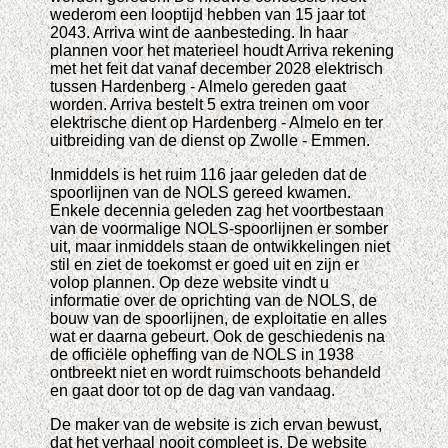
wederom een looptijd hebben van 15 jaar tot
2043. Arriva wint de aanbesteding. In haar
plannen voor het materieel houdt Arriva rekening
met het feit dat vanaf december 2028 elektrisch
tussen Hardenberg - Almelo gereden gaat
worden. Arriva bestelt 5 extra treinen om voor
elektrische dient op Hardenberg - Almelo en ter
uitbreiding van de dienst op Zwolle - Emmen.
Inmiddels is het ruim 116 jaar geleden dat de
spoorlijnen van de NOLS gereed kwamen.
Enkele decennia geleden zag het voortbestaan
van de voormalige NOLS-spoorlijnen er somber
uit, maar inmiddels staan de ontwikkelingen niet
stil en ziet de toekomst er goed uit en zijn er
volop plannen. Op deze website vindt u
informatie over de oprichting van de NOLS, de
bouw van de spoorlijnen, de exploitatie en alles
wat er daarna gebeurt. Ook de geschiedenis na
de officiële opheffing van de NOLS in 1938
ontbreekt niet en wordt ruimschoots behandeld
en gaat door tot op de dag van vandaag.
De maker van de website is zich ervan bewust,
dat het verhaal nooit compleet is. De website