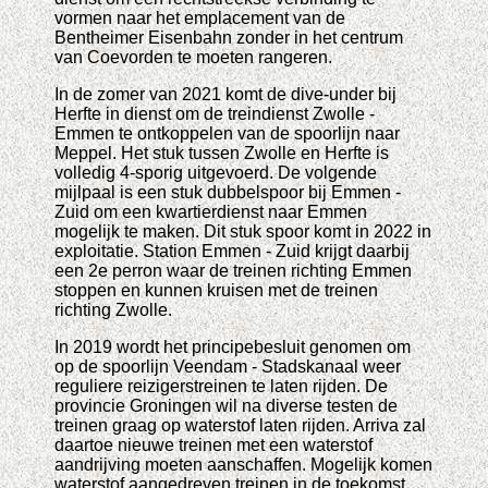
vormen naar het emplacement van de
Bentheimer Eisenbahn zonder in het centrum
van Coevorden te moeten rangeren.
In de zomer van 2021 komt de dive-under bij
Herfte in dienst om de treindienst Zwolle -
Emmen te ontkoppelen van de spoorlijn naar
Meppel. Het stuk tussen Zwolle en Herfte is
volledig 4-sporig uitgevoerd. De volgende
mijlpaal is een stuk dubbelspoor bij Emmen -
Zuid om een kwartierdienst naar Emmen
mogelijk te maken. Dit stuk spoor komt in 2022 in
exploitatie. Station Emmen - Zuid krijgt daarbij
een 2e perron waar de treinen richting Emmen
stoppen en kunnen kruisen met de treinen
richting Zwolle.
In 2019 wordt het principebesluit genomen om
op de spoorlijn Veendam - Stadskanaal weer
reguliere reizigerstreinen te laten rijden. De
provincie Groningen wil na diverse testen de
treinen graag op waterstof laten rijden. Arriva zal
daartoe nieuwe treinen met een waterstof
aandrijving moeten aanschaffen. Mogelijk komen
waterstof aangedreven treinen in de toekomst