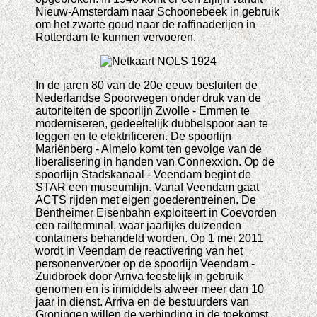
Nieuw-Amsterdam naar Schoonebeek in gebruik
om het zwarte goud naar de raffinaderijen in
Rotterdam te kunnen vervoeren.
In de jaren 80 van de 20e eeuw besluiten de
Nederlandse Spoorwegen onder druk van de
autoriteiten de spoorlijn Zwolle - Emmen te
moderniseren, gedeeltelijk dubbelspoor aan te
leggen en te elektrificeren. De spoorlijn
Mariënberg - Almelo komt ten gevolge van de
liberalisering in handen van Connexxion. Op de
spoorlijn Stadskanaal - Veendam begint de
STAR een museumlijn. Vanaf Veendam gaat
ACTS rijden met eigen goederentreinen. De
Bentheimer Eisenbahn exploiteert in Coevorden
een railterminal, waar jaarlijks duizenden
containers behandeld worden. Op 1 mei 2011
wordt in Veendam de reactivering van het
personenvervoer op de spoorlijn Veendam -
Zuidbroek door Arriva feestelijk in gebruik
genomen en is inmiddels alweer meer dan 10
jaar in dienst. Arriva en de bestuurders van
Groningen willen de verbinding in de toekomst